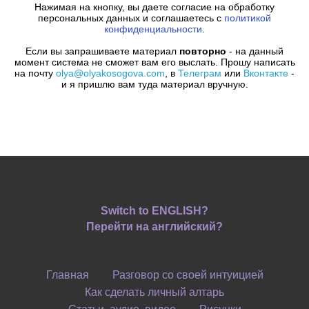
Нажимая на кнопку, вы даете согласие на обработку
персональных данных и соглашаетесь c
политикой
конфиденциальности
.
Если вы запрашиваете материал
повторно
- на данный
момент система не сможет вам его выслать. Прошу написать
на почту
olya@olyakosogova.com
, в
Телеграм
или
Вконтакте
-
и я пришлю вам туда материал вручную.
Switch to ENGLISH?
Перейти на английский?
Главная
Разговор со своей интуицией
Как сделать личный алтарь