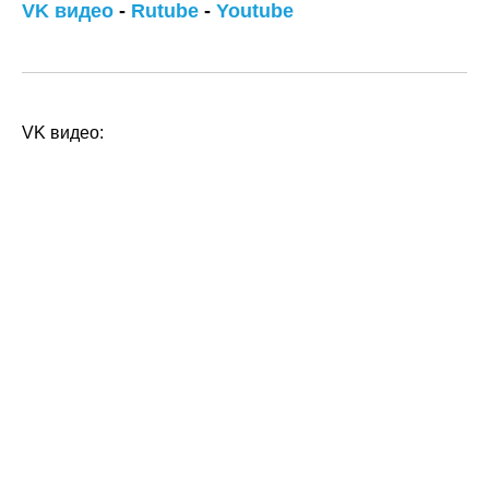
VK видео
-
Rutube
-
Youtube
VK видео:
помогаю вашему исцелению
и контакту с собой