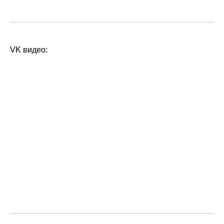
VK видео:
помогаю вашему исцелению
и контакту с собой