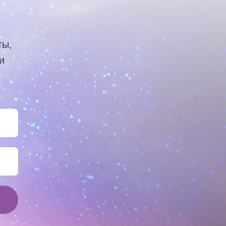
ты,
и