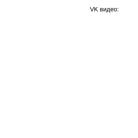
VK видео:
пом
и к