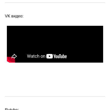
VK видео:
помогаю вашему исцелению
и контакту с собой
Rutube: