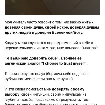
Моя учитель часто говорит о том, как важно
жить -
доверяя своей душе, своей искре, доверяя душам
других людей и доверяя Вселенной/Богу.
Когда у меня случаются период сомнений в себе и
нерешительности из-за этого, мне помогает "мантра":
"Я выбираю доверять себе", а точнее ее
английский аналог "I choose to trust myself".
помогаю вашему исцелению
Я произношу это вслух (бормоча себе под нос в
и контакту с собой
публичном месте, если оно мне нужно).
И эти слова помогают мне
доверять своему
выбору
, своей интуиции, своим импульсам из
глубины - как бы независимо от результата. Тем
более, результат выбора всегда неизвестен заранее.